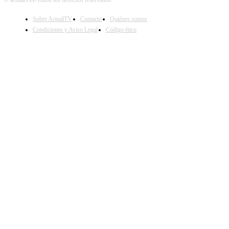
Sobre ActualTV
Contacto
Quiénes somos
Condiciones y Aviso Legal
Código ético