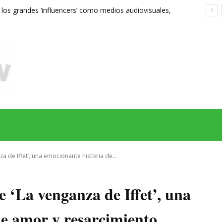
 los grandes ‘influencers’ como medios audiovisuales,
568 euros expone las grietas del sistema
MAS
SERIES
CINE
TEATRO
NEGOCIO
REDES
MORE
nza de Iffet’, una emocionante historia de...
ie ‘La venganza de Iffet’, una
de amor y resarcimiento