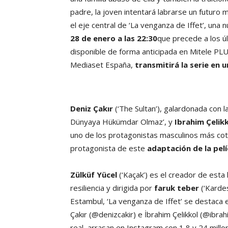
padre, la joven intentará labrarse un futuro 
el eje central de ‘La venganza de Iffet’, una 
28 de enero a las 22:30
que precede a los úl
disponible de forma anticipada en Mitele PL
Mediaset España,
transmitirá la serie en u
Deniz Çakır
(‘The Sultan’), galardonada con 
Dünyaya Hükümdar Olmaz’, y
Ibrahim Çelik
uno de los protagonistas masculinos más co
protagonista de este
adaptación de la pel
Zülküf Yücel
(‘Kaçak’) es el creador de esta 
resiliencia y dirigida por
faruk teber
(‘Kardes
Estambul, ‘La venganza de Iffet’ se destaca 
Çakır (@denizcakir) e İbrahim Çelikkol (@ibra
real, arrasan en Instagram con 1,8 y 24 mill