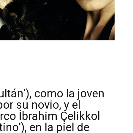
ultán’), como la joven
or su novio, y el
rco İbrahim Çelikkol
ino’), en la piel de