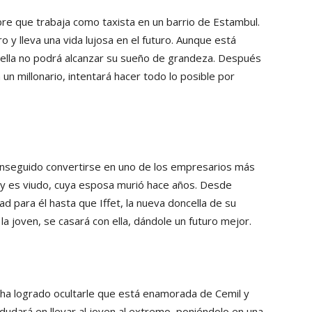
bre que trabaja como taxista en un barrio de Estambul.
 y lleva una vida lujosa en el futuro. Aunque está
 ella no podrá alcanzar su sueño de grandeza. Después
n millonario, intentará hacer todo lo posible por
conseguido convertirse en uno de los empresarios más
soy es viudo, cuya esposa murió hace años. Desde
ad para él hasta que Iffet, la nueva doncella de su
a joven, se casará con ella, dándole un futuro mejor.
, ha logrado ocultarle que está enamorada de Cemil y
dudará en llevar al joven al extremo, poniéndolo en una