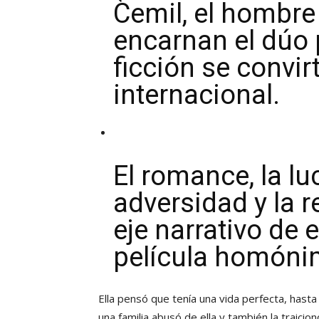
Cemil, el hombre
encarnan el dúo 
ficción se convir
internacional.
El romance, la lu
adversidad y la r
eje narrativo de 
película homóni
Ella pensó que tenía una vida perfecta, hast
una familia abusó de ella y también la traici