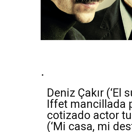
Deniz Çakır (‘El s
Iffet mancillada p
cotizado actor tu
(‘Mi casa, mi dest