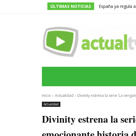
ÚLTIMAS NOTICIAS
España ya regula a
pero una multa de 
INICIO
ÚLTIMAS NOTICIAS
PROGRA
Inicio
Actualidad
Divinity estrena la serie ‘La venga
Actualidad
Divinity estrena la ser
emocionante historia 