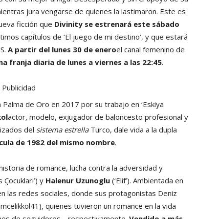
mientras jura vengarse de quienes la lastimaron. Este es
nueva ficción que
Divinity se estrenará este sábado
timos capítulos de ‘El juego de mi destino’, y que estará
US.
A partir del lunes 30 de enero
el canal femenino de
na franja diaria de lunes a viernes a las 22:45
.
Publicidad
la Palma de Oro en 2017 por su trabajo en ‘Eskiya
kol
actor, modelo, exjugador de baloncesto profesional y
tizados del
sistema estrella
Turco, dale vida a la dupla
ícula de 1982 del mismo nombre
.
historia de romance, lucha contra la adversidad y
 Çocuklari’) y
Halenur Uzunoglu
(‘Elif’). Ambientada en
en las redes sociales, donde sus protagonistas Deniz
himcelikkol41), quienes tuvieron un romance en la vida
ones de seguidores. , respectivamente.
Vendido a más