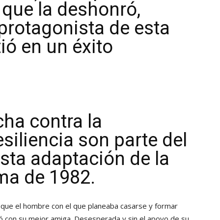
 que la deshonró,
protagonista de esta
tió en un éxito
cha contra la
esiliencia son parte del
esta adaptación de la
ma de 1982.
a que el hombre con el que planeaba casarse y formar
onó con su mejor amiga. Desesperada y sin el apoyo de su