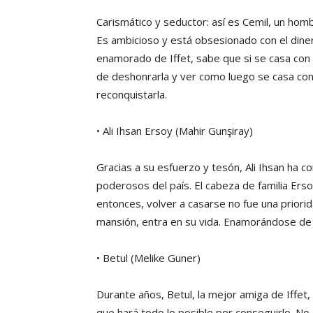
Carismático y seductor: así es Cemil, un hom
Es ambicioso y está obsesionado con el dinero
enamorado de Iffet, sabe que si se casa con
de deshonrarla y ver como luego se casa con u
reconquistarla.
• Ali Ihsan Ersoy (Mahir Gunşiray)
Gracias a su esfuerzo y tesón, Ali Ihsan ha 
poderosos del país. El cabeza de familia Er
entonces, volver a casarse no fue una priorid
mansión, entra en su vida. Enamorándose de l
• Betul (Melike Guner)
Durante años, Betul, la mejor amiga de Iffet
que hará todo lo posible por conseguirlo. No 