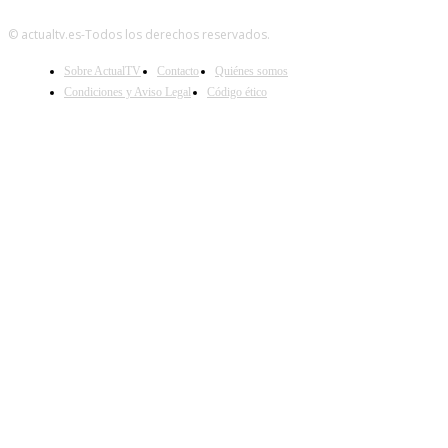
© actualtv.es-Todos los derechos reservados.
Sobre ActualTV
Contacto
Quiénes somos
Condiciones y Aviso Legal
Código ético