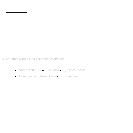
Esports
Audiencias
© actualtv.es-Todos los derechos reservados.
Sobre ActualTV
Contacto
Quiénes somos
Condiciones y Aviso Legal
Código ético