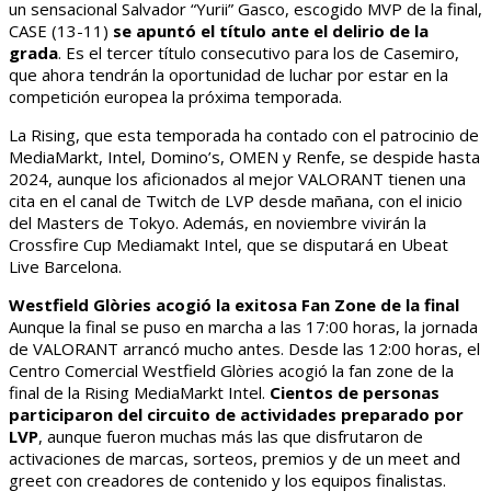
un sensacional Salvador “Yurii” Gasco, escogido MVP de la final,
CASE (13-11)
se apuntó el título ante el delirio de la
grada
. Es el tercer título consecutivo para los de Casemiro,
que ahora tendrán la oportunidad de luchar por estar en la
competición europea la próxima temporada.
La Rising, que esta temporada ha contado con el patrocinio de
MediaMarkt, Intel, Domino’s, OMEN y Renfe, se despide hasta
2024, aunque los aficionados al mejor VALORANT tienen una
cita en el canal de Twitch de LVP desde mañana, con el inicio
del Masters de Tokyo. Además, en noviembre vivirán la
Crossfire Cup Mediamakt Intel, que se disputará en Ubeat
Live Barcelona.
Westfield Glòries acogió la exitosa Fan Zone de la final
Aunque la final se puso en marcha a las 17:00 horas, la jornada
de VALORANT arrancó mucho antes. Desde las 12:00 horas, el
Centro Comercial Westfield Glòries acogió la fan zone de la
final de la Rising MediaMarkt Intel.
Cientos de personas
participaron del circuito de actividades preparado por
LVP
, aunque fueron muchas más las que disfrutaron de
activaciones de marcas, sorteos, premios y de un meet and
greet con creadores de contenido y los equipos finalistas.