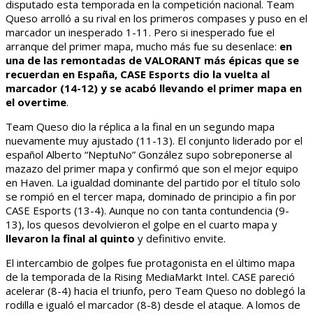
disputado esta temporada en la competición nacional. Team
Queso arrolló a su rival en los primeros compases y puso en el
marcador un inesperado 1-11. Pero si inesperado fue el
arranque del primer mapa, mucho más fue su desenlace:
en
una de las remontadas de VALORANT más épicas que se
recuerdan en España, CASE Esports dio la vuelta al
marcador (14-12) y se acabó llevando el primer mapa en
el overtime
.
Team Queso dio la réplica a la final en un segundo mapa
nuevamente muy ajustado (11-13). El conjunto liderado por el
español Alberto “NeptuNo” González supo sobreponerse al
mazazo del primer mapa y confirmó que son el mejor equipo
en Haven. La igualdad dominante del partido por el título solo
se rompió en el tercer mapa, dominado de principio a fin por
CASE Esports (13-4). Aunque no con tanta contundencia (9-
13), los quesos devolvieron el golpe en el cuarto mapa y
llevaron la final al quinto
y definitivo envite.
El intercambio de golpes fue protagonista en el último mapa
de la temporada de la Rising MediaMarkt Intel. CASE pareció
acelerar (8-4) hacia el triunfo, pero Team Queso no doblegó la
rodilla e igualó el marcador (8-8) desde el ataque. A lomos de