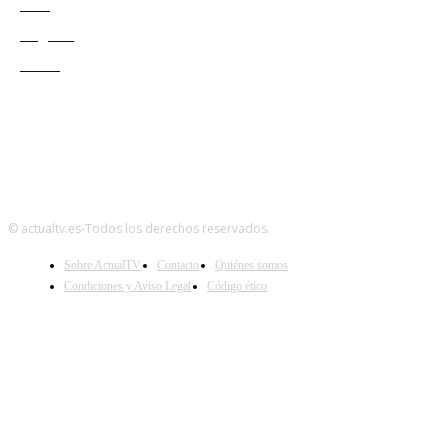
Cine
Negocio
Teatro
© actualtv.es-Todos los derechos reservados.
Sobre ActualTV
Contacto
Quiénes somos
Condiciones y Aviso Legal
Código ético