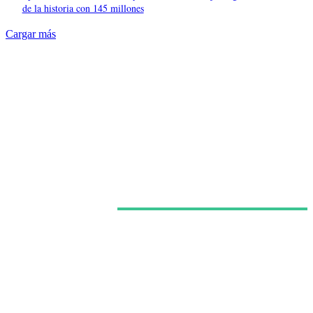
de la historia con 145 millones
Cargar más
Últimas noticias
Europa no sabe qué televisión quiere salvar: MFE,
TF1, ITV y RTL han elegido caminos casi opuestos