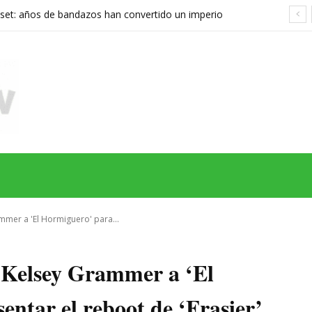
set: años de bandazos han convertido un imperio
rupo que ya no sabe qué quiere ser
MAS
SERIES
CINE
TEATRO
NEGOCIO
REDES
MORE
ammer a 'El Hormiguero' para...
de Kelsey Grammer a ‘El
ntar el reboot de ‘Frasier’