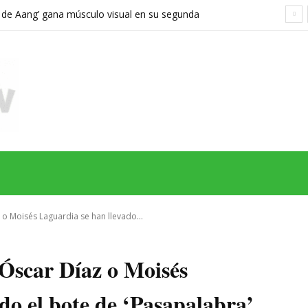
a de Aang’ gana músculo visual en su segunda
orta demasiado el viaje hacia Ba Sing Se
MAS
SERIES
CINE
TEATRO
NEGOCIO
REDES
MORE
o Moisés Laguardia se han llevado...
Óscar Díaz o Moisés
do el bote de ‘Pasapalabra’