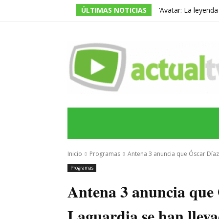
ÚLTIMAS NOTICIAS
‘Avatar: La leyend
temporada, pero ac
INICIO
ÚLTIMAS NOTICIAS
PROGRA
Inicio
Programas
Antena 3 anuncia que Óscar Díaz 
Programas
Antena 3 anuncia que 
Laguardia se han lleva