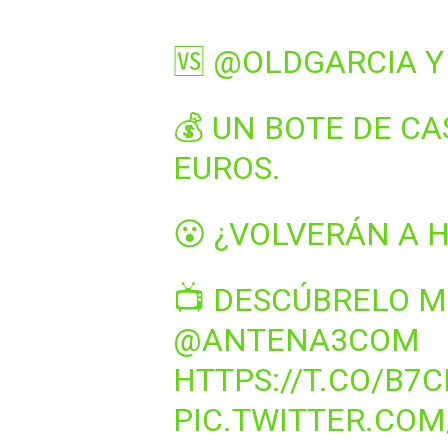
🆚
@OLDGARCIA
💰 UN BOTE DE CA
EUROS.
😮 ¿VOLVERÁN A 
📺 DESCÚBRELO 
@ANTENA3COM
HTTPS://T.CO/B7
PIC.TWITTER.CO