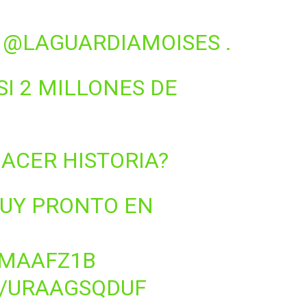
Y
@LAGUARDIAMOISES
.
SI 2 MILLONES DE
HACER HISTORIA?
MUY PRONTO EN
CMAAFZ1B
M/URAAGSQDUF