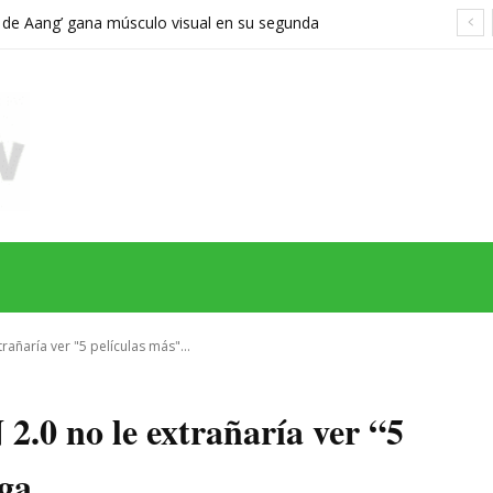
a de Aang’ gana músculo visual en su segunda
orta demasiado el viaje hacia Ba Sing Se
MAS
SERIES
CINE
TEATRO
NEGOCIO
REDES
MORE
rañaría ver "5 películas más"...
2.0 no le extrañaría ver “5
aga