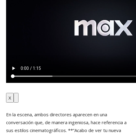
X
En la escena, ambos directores aparecen en una
conversación que, de manera ingeniosa, hace referencia a
sus estilos cinematográficos. **”Acabo de ver tu nueva