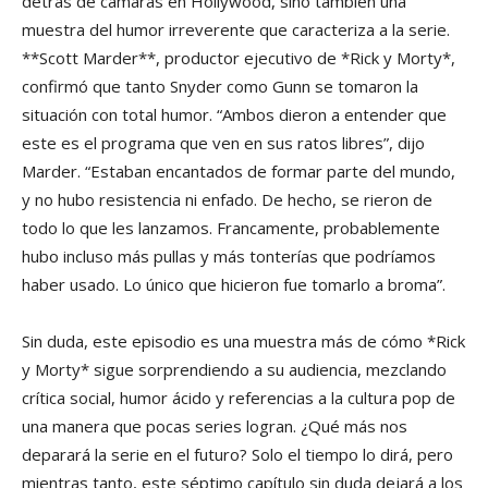
detrás de cámaras en Hollywood, sino también una
muestra del humor irreverente que caracteriza a la serie.
**Scott Marder**, productor ejecutivo de *Rick y Morty*,
confirmó que tanto Snyder como Gunn se tomaron la
situación con total humor. “Ambos dieron a entender que
este es el programa que ven en sus ratos libres”, dijo
Marder. “Estaban encantados de formar parte del mundo,
y no hubo resistencia ni enfado. De hecho, se rieron de
todo lo que les lanzamos. Francamente, probablemente
hubo incluso más pullas y más tonterías que podríamos
haber usado. Lo único que hicieron fue tomarlo a broma”.
Sin duda, este episodio es una muestra más de cómo *Rick
y Morty* sigue sorprendiendo a su audiencia, mezclando
crítica social, humor ácido y referencias a la cultura pop de
una manera que pocas series logran. ¿Qué más nos
deparará la serie en el futuro? Solo el tiempo lo dirá, pero
mientras tanto, este séptimo capítulo sin duda dejará a los