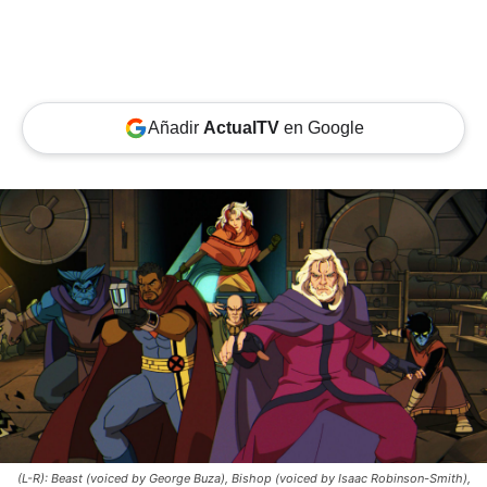
Añadir
ActualTV
en Google
(L-R): Beast (voiced by George Buza), Bishop (voiced by Isaac Robinson-Smith),