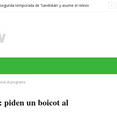
a segunda temporada de ‘Sandokán’ y asume el relevo
gonizada por Can Yaman
MAS
SERIES
CINE
TEATRO
NEGOCIO
REDES
MORE
oicot al programa
 piden un boicot al