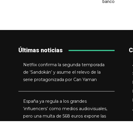
banco
Últimas noticias
C
Netflix confirma la segunda temporada
de ‘Sandokán’ y asume el relevo de la
serie protagonizada por Can Yaman
España ya regula a los grandes
‘influencers’ como medios audiovisuales,
pero una multa de 568 euros expone las
grietas del sistema