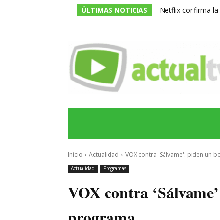
ÚLTIMAS NOTICIAS
Netflix confirma l
de la serie prota
INICIO
ÚLTIMAS NOTICIAS
PROGRA
Inicio
Actualidad
VOX contra 'Sálvame': piden un b
Actualidad
Programas
VOX contra ‘Sálvame’:
programa