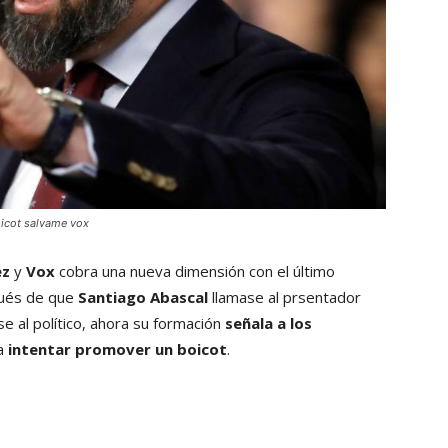
icot salvame vox
ez
y
Vox
cobra una nueva dimensión con el último
pués de que
Santiago Abascal
llamase al prsentador
 al político, ahora su formación
señala a los
ra
intentar promover un boicot
.