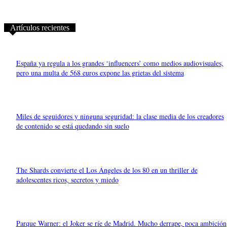
Artículos recientes
España ya regula a los grandes ‘influencers’ como medios audiovisuales,
pero una multa de 568 euros expone las grietas del sistema
Miles de seguidores y ninguna seguridad: la clase media de los creadores
de contenido se está quedando sin suelo
The Shards convierte el Los Ángeles de los 80 en un thriller de
adolescentes ricos, secretos y miedo
Parque Warner: el Joker se ríe de Madrid. Mucho derrape, poca ambición