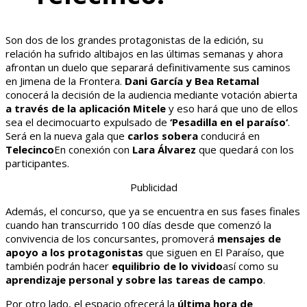
Son dos de los grandes protagonistas de la edición, su
relación ha sufrido altibajos en las últimas semanas y ahora
afrontan un duelo que separará definitivamente sus caminos
en Jimena de la Frontera.
Dani García y Bea Retamal
conocerá la decisión de la audiencia mediante votación abierta
a través de
la
aplicación Mitele
y eso hará que uno de ellos
sea el decimocuarto expulsado de
‘
Pesadilla en el paraíso
‘
.
Será en la nueva gala que
carlos sobera
conducirá en
Telecinco
En conexión con
Lara Álvarez
que quedará con los
participantes.
Publicidad
Además, el concurso, que ya se encuentra en sus fases finales
cuando han transcurrido 100 días desde que comenzó la
convivencia de los concursantes, promoverá
mensajes de
apoyo a los protagonistas
que siguen en El Paraíso, que
también podrán hacer
equilibrio de lo vivido
así como su
aprendizaje personal y sobre las tareas de campo
.
Por otro lado, el espacio ofrecerá la
última hora de