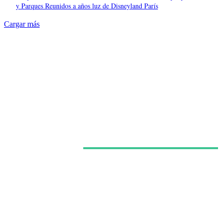
y Parques Reunidos a años luz de Disneyland París
Cargar más
Últimas noticias
España ya regula a los grandes ‘influencers’ como
medios audiovisuales, pero una multa de 568 euros
expone las grietas del sistema