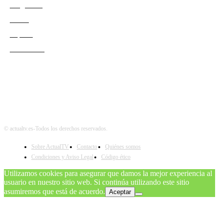
Programas
Redes
Esports
Audiencias
© actualtv.es-Todos los derechos reservados.
Sobre ActualTV
Contacto
Quiénes somos
Condiciones y Aviso Legal
Código ético
Utilizamos cookies para asegurar que damos la mejor experiencia al
usuario en nuestro sitio web. Si continúa utilizando este sitio
asumiremos que está de acuerdo.
Aceptar