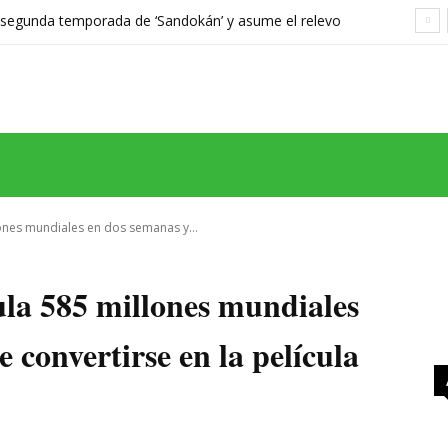
a segunda temporada de ‘Sandokán’ y asume el relevo
gonizada por Can Yaman
MAS
SERIES
CINE
TEATRO
NEGOCIO
REDES
MORE
lones mundiales en dos semanas y...
ula 585 millones mundiales
 convertirse en la película