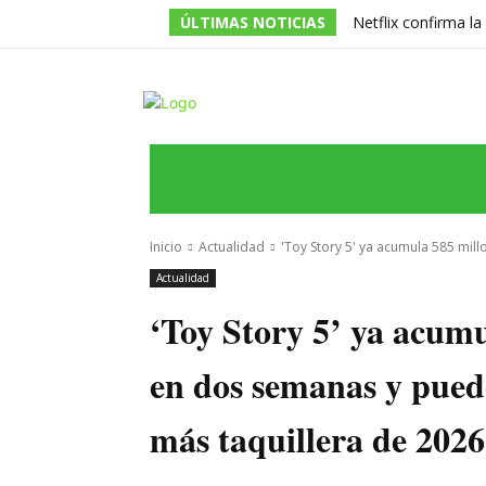
ÚLTIMAS NOTICIAS
Netflix confirma l
de la serie prota
INICIO
ÚLTIMAS NOTICIAS
PROGRA
Inicio
Actualidad
'Toy Story 5' ya acumula 585 mil
Actualidad
‘Toy Story 5’ ya acum
en dos semanas y puede
más taquillera de 2026