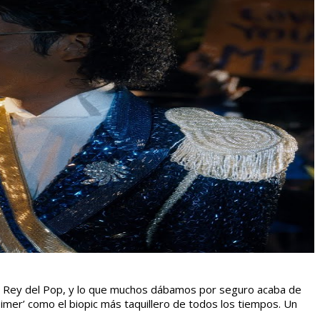
o del Rey del Pop, y lo que muchos dábamos por seguro acaba de
imer’ como el biopic más taquillero de todos los tiempos. Un