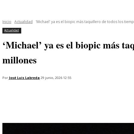
INICIO
ÚLTIMAS NOTICIAS
PROGRAMAS
SERIES
Inicio
Actualidad
'Michael' ya es el biopic más taquillero de todos los tiemp
Actualidad
‘Michael’ ya es el biopic más t
millones
Por
José Luis Labreda
29 junio, 2026 12:55