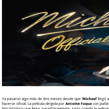
Ya pasaron algo más de dos meses desde que
‘Michael’
llegó a
hacerse oficial. La película dirigida por
Antoine Fuqua
con Jaafar
hito histórico que llega, paradójicamente, justo cuando la películ