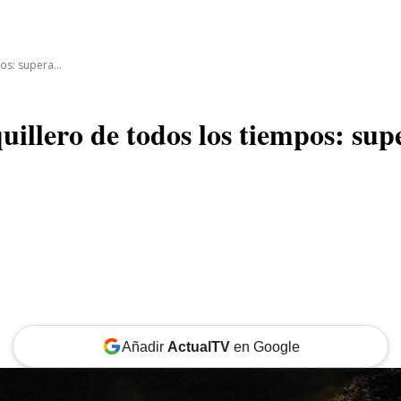
CINE
TEATRO
NEGOCIO
REDES
MORE
os: supera...
aquillero de todos los tiempos: s
Añadir
ActualTV
en Google