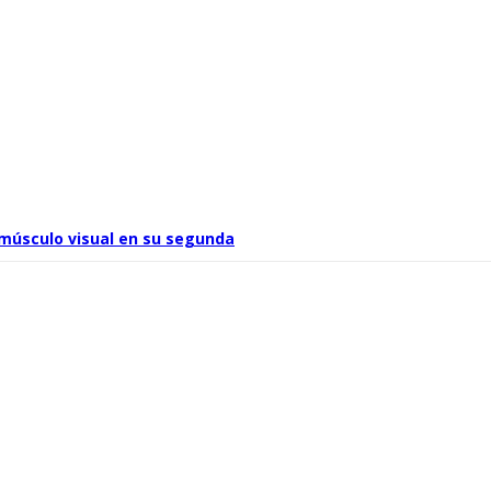
 músculo visual en su segunda
el viaje hacia Ba Sing Se