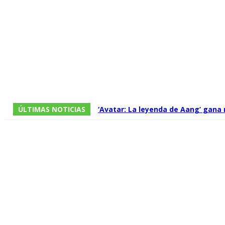
ÚLTIMAS NOTICIAS
‘Avatar: La leyenda de Aang’ gana
temporada, pero acorta demasiado 