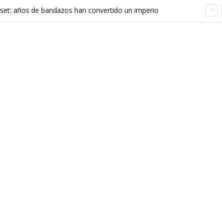
set: años de bandazos han convertido un imperio
rupo que ya no sabe qué quiere ser