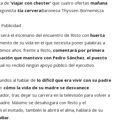
ga de
‘
viajar con chester
‘
que cuatro ofertas
mañana
tagonista
tía cervera
Baronesa Thyssen-Bornemisza.
Publicidad
, será el escenario del encuentro de Risto con
huerta
mento de su vida en el que necesita poner palabras a
timos años. frente a Risto,
comentará por primera
rsación que mantuvo con Pedro Sánchez
,
el puesto
ual no recibió ningún apoyo público del ejecutivo.
undos al hablar de
lo difícil que era vivir con su padre
er
cómo la vida de su madre se desvanece
dor, tras dejar su carrera en la televisión para volver a
 madre. Máximo se desahogará con Risto y el
 el invitado, también le abrirá el alma, hablará de su
iliar
.