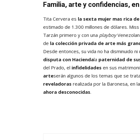
Familia, arte y confidencias, e
Tita Cervera es
la sexta mujer mas rica d
estimado de 1.300 millones de dólares. Miss
Tarzán primero y con una
playboy
Venezolano
de
la colección privada de arte más gra
Desde entonces, su vida no ha disminuido ni u
disputa con Hacienda
la
paternidad de sus
del Prado, el
infidelidades
en sus matrimoni
arte
serán algunos de los temas que se trata
reveladoras
realizada por la Baronesa, en l
ahora desconocidas
.