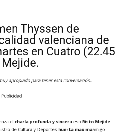
men Thyssen de
ocalidad valenciana de
artes en Cuatro (22.45
 Mejide.
y apropiado para tener esta conversación…
Publicidad
enza el
charla profunda y sincera
eso
Risto Mejide
nistro de Cultura y Deportes
huerta maxima
amigo