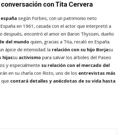
n conversación con Tita Cervera
e españa
según Forbes, con un patrimonio neto
 España en 1961, casada con el actor que interpretó a
 después, encontró el amor en Baron Thyssen, dueño
nde del mundo
quien, gracias a Tita, recaló en España.
n ápice de intensidad: la
relación con su hijo Borja
su
 hijas
su
activismo
para salvar los árboles del Paseo
os y especialmente
su relación con el mercado del
rán en su charla con Risto, uno de los
entrevistas más
a que
contará detalles y anécdotas de su vida hasta