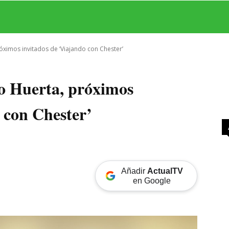
MAS
SERIES
CINE
TEATRO
NEGOCIO
REDES
MORE
óximos invitados de ‘Viajando con Chester’
o Huerta, próximos
 con Chester’
Añadir
ActualTV
en Google