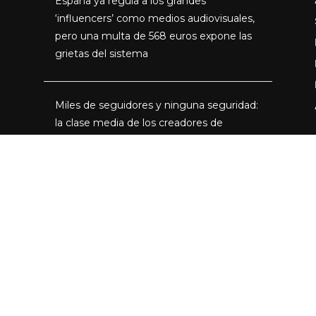
España ya regula a los grandes
‘influencers’ como medios audiovisuales,
pero una multa de 568 euros expone las
grietas del sistema
Miles de seguidores y ninguna seguridad:
la clase media de los creadores de
contenido se está quedando sin suelo
The Shards convierte el Los Ángeles de
los 80 en un thriller de adolescentes
ricos, secretos y miedo
Parque Warner: el Joker se ríe de Madrid.
Mucho derrape, poca ambición y Parques
Reunidos a años luz de Disneyland París