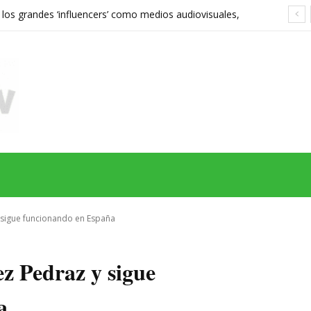
 los grandes ‘influencers’ como medios audiovisuales,
568 euros expone las grietas del sistema
MAS
SERIES
CINE
TEATRO
NEGOCIO
REDES
MORE
y sigue funcionando en España
ez Pedraz y sigue
a