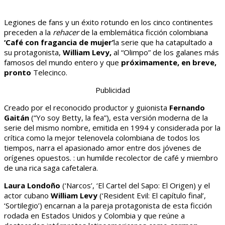
Legiones de fans y un éxito rotundo en los cinco continentes
preceden a la
rehacer
de la emblemática ficción colombiana
‘Café con fragancia de mujer’
la serie que ha catapultado a
su protagonista,
William Levy,
al “Olimpo” de los galanes más
famosos del mundo entero y que
próximamente, en breve,
pronto
Telecinco.
Publicidad
Creado por el reconocido productor y guionista
Fernando
Gaitán
(“Yo soy Betty, la fea”), esta versión moderna de la
serie del mismo nombre, emitida en 1994 y considerada por la
crítica como la mejor telenovela colombiana de todos los
tiempos, narra el apasionado amor entre dos jóvenes de
orígenes opuestos. : un humilde recolector de café y miembro
de una rica saga cafetalera.
Laura Londoño
(‘Narcos’, ‘El Cartel del Sapo: El Origen) y el
actor cubano
William Levy
(‘Resident Evil: El capítulo final’,
‘Sortilegio’) encarnan a la pareja protagonista de esta ficción
rodada en Estados Unidos y Colombia y que reúne a