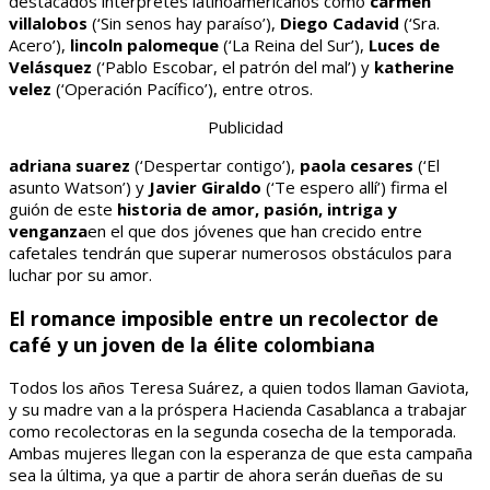
destacados intérpretes latinoamericanos como
carmen
villalobos
(‘Sin senos hay paraíso’),
Diego Cadavid
(‘Sra.
Acero’),
lincoln palomeque
(‘La Reina del Sur’),
Luces de
Velásquez
(‘Pablo Escobar, el patrón del mal’) y
katherine
velez
(‘Operación Pacífico’), entre otros.
Publicidad
adriana suarez
(‘Despertar contigo’),
paola cesares
(‘El
asunto Watson’) y
Javier Giraldo
(‘Te espero allí’) firma el
guión de este
historia de amor, pasión, intriga y
venganza
en el que dos jóvenes que han crecido entre
cafetales tendrán que superar numerosos obstáculos para
luchar por su amor.
El romance imposible entre un recolector de
café y un joven de la élite colombiana
Todos los años Teresa Suárez, a quien todos llaman Gaviota,
y su madre van a la próspera Hacienda Casablanca a trabajar
como recolectoras en la segunda cosecha de la temporada.
Ambas mujeres llegan con la esperanza de que esta campaña
sea la última, ya que a partir de ahora serán dueñas de su