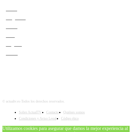
Series
Programas
Redes
Cine
Negocio
Teatro
© actualtv.es-Todos los derechos reservados.
Sobre ActualTV
Contacto
Quiénes somos
Condiciones y Aviso Legal
Código ético
Utilizamos cookies para asegurar que damos la mejor experiencia al