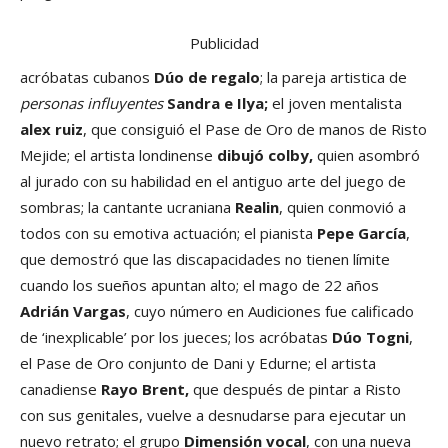
Publicidad
acróbatas cubanos
Dúo de regalo
; la pareja artistica de
personas influyentes
Sandra e Ilya;
el joven mentalista
alex ruiz
, que consiguió el Pase de Oro de manos de Risto
Mejide; el artista londinense
dibujó colby,
quien asombró
al jurado con su habilidad en el antiguo arte del juego de
sombras; la cantante ucraniana
Realin
, quien conmovió a
todos con su emotiva actuación; el pianista
Pepe García
,
que demostró que las discapacidades no tienen límite
cuando los sueños apuntan alto; el mago de 22 años
Adrián Vargas
, cuyo número en Audiciones fue calificado
de ‘inexplicable’ por los jueces; los acróbatas
Dúo Togni
,
el Pase de Oro conjunto de Dani y Edurne; el artista
canadiense
Rayo Brent,
que después de pintar a Risto
con sus genitales, vuelve a desnudarse para ejecutar un
nuevo retrato; el grupo
Dimensión vocal
, con una nueva