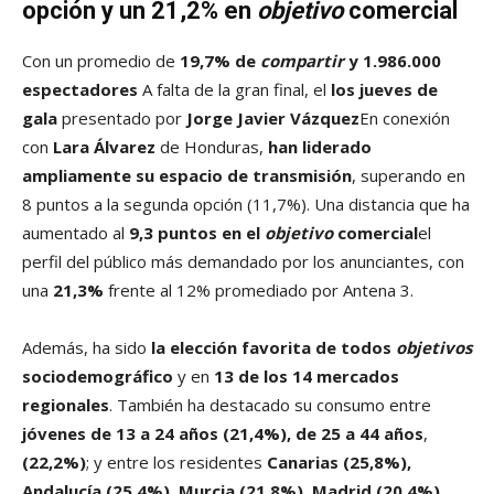
opción y un 21,2% en
objetivo
comercial
Con un promedio de
19,7% de
compartir
y 1.986.000
espectadores
A falta de la gran final, el
los jueves de
gala
presentado por
Jorge Javier Vázquez
En conexión
con
Lara Álvarez
de Honduras,
han liderado
ampliamente su espacio de transmisión
, superando en
8 puntos a la segunda opción (11,7%). Una distancia que ha
aumentado al
9,3 puntos en el
objetivo
comercial
el
perfil del público más demandado por los anunciantes, con
una
21,3%
frente al 12% promediado por Antena 3.
Además, ha sido
la elección favorita de todos
objetivos
sociodemográfico
y en
13 de los 14 mercados
regionales
. También ha destacado su consumo entre
jóvenes de 13 a 24 años (21,4%), de 25 a 44 años
,
(22,2%)
; y entre los residentes
Canarias (25,8%),
Andalucía (25,4%), Murcia (21,8%), Madrid (20,4%),