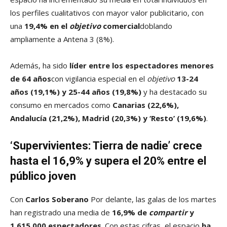
los perfiles cualitativos con mayor valor publicitario, con
una
19,4% en el
objetivo
comercial
doblando
ampliamente a Antena 3 (8%).
Además, ha sido
líder entre los espectadores menores
de 64 años
con vigilancia especial en el
objetivo
13-24
años (19,1%) y 25-44 años (19,8%)
y ha destacado su
consumo en mercados como
Canarias (22,6%),
Andalucía (21,2%), Madrid (20,3%) y ‘Resto’ (19,6%)
.
‘Supervivientes: Tierra de nadie’ crece
hasta el 16,9% y supera el 20% entre el
público joven
Con
Carlos Soberano
Por delante, las galas de los martes
han registrado una media de
16,9% de
compartir
y
1.615.000 espectadores
. Con estas cifras, el espacio
ha