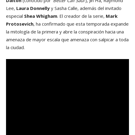
Dalton
(conocido por
‘Better Call Saul’
), Jin Ha, Raymond
Lee,
Laura Donnelly
y Sasha Calle, además del invitado
especial
Shea Whigham
. El creador de la serie,
Mark
Protosevich
, ha confirmado que esta temporada expande
la mitología de la primera y abre la conspiración hacia una
amenaza de mayor escala que amenaza con salpicar a toda
la ciudad.