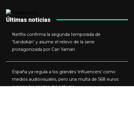
Últimas noticias
Netflix confirma la segunda temporada de
‘Sandokán’ y asume el relevo de la serie
protagonizada por Can Yaman
España ya regula a los grandes ‘influencers’ como
medios audiovisuales, pero una multa de 568 euros
expone las grietas del sistema
Miles de seguidores y ninguna seguridad: la clase
media de los creadores de contenido se está
quedando sin suelo