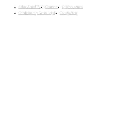
Sobre ActualTV
Contacto
Quiénes somos
Condiciones y Aviso Legal
Código ético