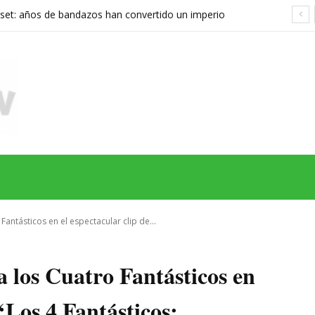
set: años de bandazos han convertido un imperio
rupo que ya no sabe qué quiere ser
MAS
SERIES
CINE
TEATRO
NEGOCIO
REDES
MORE
 Fantásticos en el espectacular clip de...
a los Cuatro Fantásticos en
 ‘Los 4 Fantásticos: