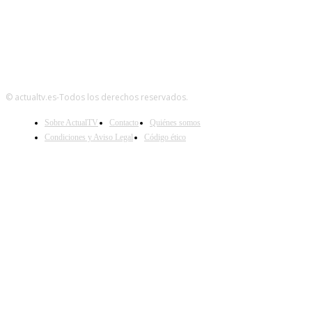
© actualtv.es-Todos los derechos reservados.
Sobre ActualTV
Contacto
Quiénes somos
Condiciones y Aviso Legal
Código ético