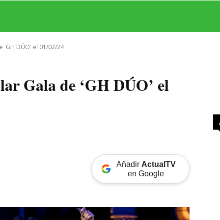
MAS
SERIES
CINE
TEATRO
NEGOCIO
REDES
MORE
de 'GH DÚO' el 01/02/24
cular Gala de ‘GH DÚO’ el
Añadir
ActualTV
en Google