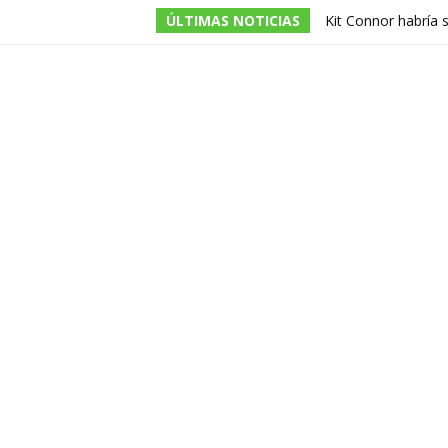
ÚLTIMAS NOTICIAS
Kit Connor habría 
dirigida por Jake Sc