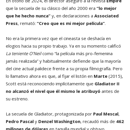
En otoño de 2024, el director aseguró a la revista
Empire
que la secuela de su clásico del año 2000 era
“lo mejor
que he hecho nunca”
y, en declaraciones a
Associated
Press
, remató:
“Creo que es mi mejor película”
.
No era la primera vez que el cineasta se deshacía en
elogios hacia su propio trabajo. Ya en su momento calificó
La teniente O’Neil
como “la película más pro-femenina
jamás realizada” y habitualmente defiende que la mayoría
del cine actual palidece frente a su propia filmografía. Pero
lo llamativo ahora es que, al fijar el listón en
Marte
(2015),
Scott está reconociendo implícitamente que
Gladiator II
no alcanzó el nivel que él mismo le atribuyó
antes de
su estreno.
La secuela de Gladiator, protagonizada por
Paul Mescal
,
Pedro Pascal
y
Denzel Washington
, recaudó más de
462
millones de dólares
en taquilla mundial y obtuvo