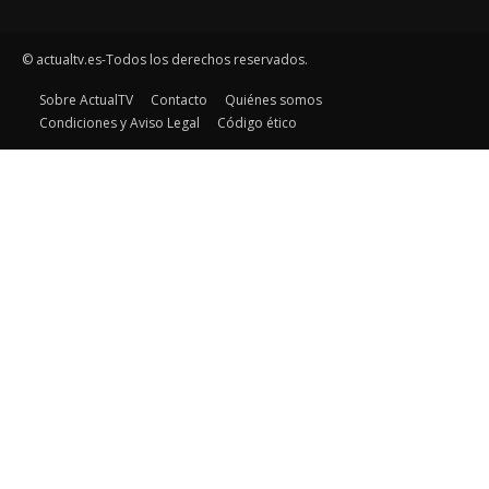
© actualtv.es-Todos los derechos reservados.
Sobre ActualTV
Contacto
Quiénes somos
Condiciones y Aviso Legal
Código ético