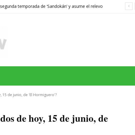
a segunda temporada de ‘Sandokán’ y asume el relevo
gonizada por Can Yaman
MAS
SERIES
CINE
TEATRO
NEGOCIO
REDES
MORE
, 15 de junio, de 'El Hormiguero'?
dos de hoy, 15 de junio, de