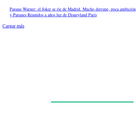
Parque Warner: el Joker se ríe de Madrid. Mucho derrape, poca ambición
y Parques Reunidos a años luz de Disneyland París
Cargar más
Últimas noticias
España ya regula a los grandes ‘influencers’ como
medios audiovisuales, pero una multa de 568 euros
expone las grietas del sistema