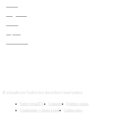
Series
Programas
Redes
Esports
Audiencias
© actualtv.es-Todos los derechos reservados.
Sobre ActualTV
Contacto
Quiénes somos
Condiciones y Aviso Legal
Código ético