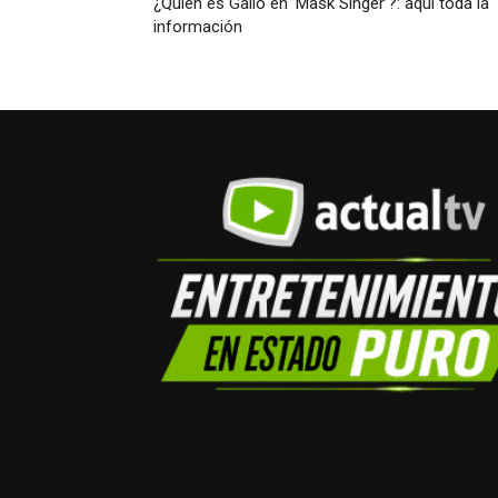
¿Quién es Gallo en ‘Mask Singer’?: aquí toda la
información