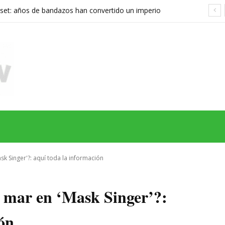
set: años de bandazos han convertido un imperio
rupo que ya no sabe qué quiere ser
MAS
SERIES
CINE
TEATRO
NEGOCIO
REDES
MORE
sk Singer'?: aquí toda la información
e mar en ‘Mask Singer’?:
ón