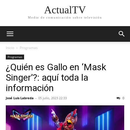
ActualTV
Medio de comunicación sobre televisión
Inicio
Programas
Programas
¿Quién es Gallo en ‘Mask
Singer’?: aquí toda la
información
José Luis Labreda
-
05 julio, 2023 22:33
0