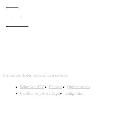
Redes
Esports
Audiencias
© actualtv.es-Todos los derechos reservados.
Sobre ActualTV
Contacto
Quiénes somos
Condiciones y Aviso Legal
Código ético