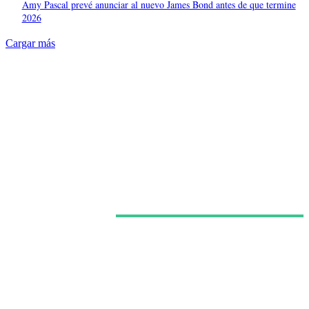
Amy Pascal prevé anunciar al nuevo James Bond antes de que termine
2026
Cargar más
Últimas noticias
Kit Connor habría sido elegido como Cíclope para la
película de X-Men dirigida por Jake Schreier