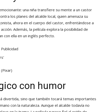
emocionante: una niña transfiere su mente a un castor
contra los planes del alcalde local, quien amenaza su
agonista, ahora en el cuerpo del castor, enfrentándose a
cción. Además, la película explora la posibilidad de
 con ella en un inglés perfecto.
Publicidad
’
(Pixar)
gico con humor
erá divertida, sino que también tocará temas importantes
umano con la naturaleza. Aunque el alcalde todavía no
lave en la trama. La película parece fiel al estilo de