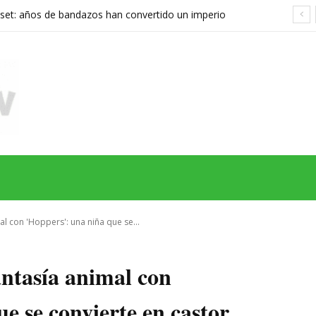
set: años de bandazos han convertido un imperio
rupo que ya no sabe qué quiere ser
MAS
SERIES
CINE
TEATRO
NEGOCIO
REDES
MORE
al con 'Hoppers': una niña que se...
antasía animal con
e se convierte en castor