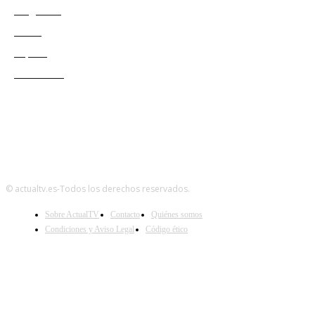
Programas
Redes
Esports
Audiencias
© actualtv.es-Todos los derechos reservados.
Sobre ActualTV
Contacto
Quiénes somos
Condiciones y Aviso Legal
Código ético