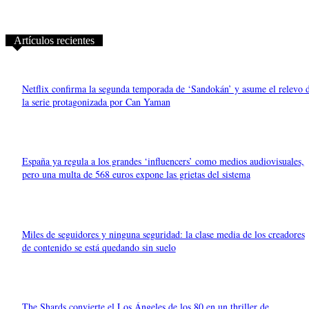
Artículos recientes
Netflix confirma la segunda temporada de ‘Sandokán’ y asume el relevo 
la serie protagonizada por Can Yaman
España ya regula a los grandes ‘influencers’ como medios audiovisuales,
pero una multa de 568 euros expone las grietas del sistema
Miles de seguidores y ninguna seguridad: la clase media de los creadores
de contenido se está quedando sin suelo
The Shards convierte el Los Ángeles de los 80 en un thriller de