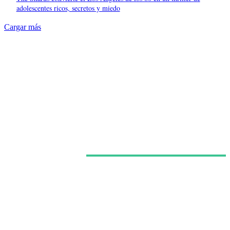
adolescentes ricos, secretos y miedo
Cargar más
Últimas noticias
Netflix confirma la segunda temporada de ‘Sandokán’
y asume el relevo de la serie protagonizada por Can
Yaman