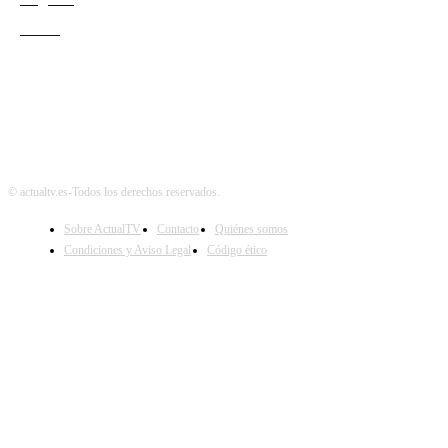
Teatro
© actualtv.es-Todos los derechos reservados.
Sobre ActualTV
Contacto
Quiénes somos
Condiciones y Aviso Legal
Código ético