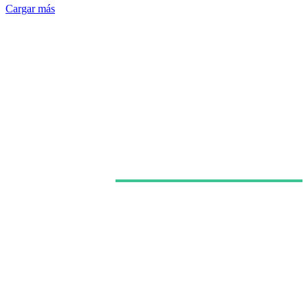
Cargar más
Últimas noticias
HBO Max estrena en España el episodio final de la
tercera temporada de ‘La Casa del Dragón’ a esta
fecha y hora