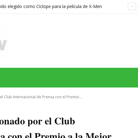
sido elegido como Cíclope para la película de X-Men
hreier
MAS
SERIES
CINE
TEATRO
NEGOCIO
REDES
MORE
 Club Internacional de Prensa con el Premio...
onado por el Club
a con el Premio a la Mejor