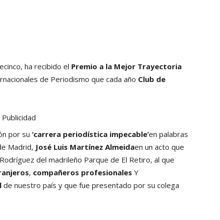
ecinco, ha recibido el
Premio a la Mejor Trayectoria
ernacionales de Periodismo que cada año
Club de
Publicidad
dón por su
‘carrera periodística impecable’
en palabras
 de Madrid,
José Luis Martínez Almeida
en un acto que
o Rodríguez del madrileño Parque de El Retiro, al que
ranjeros
,
compañeros profesionales
Y
l
de nuestro país y que fue presentado por su colega
.