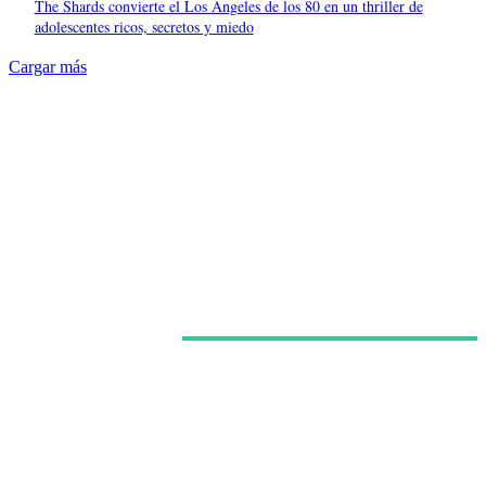
The Shards convierte el Los Ángeles de los 80 en un thriller de
adolescentes ricos, secretos y miedo
Cargar más
Últimas noticias
Netflix confirma la segunda temporada de ‘Sandokán’
y asume el relevo de la serie protagonizada por Can
Yaman