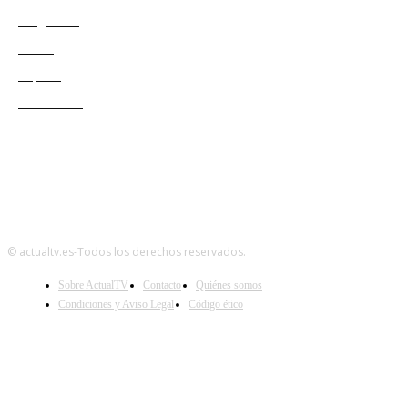
Programas
Redes
Esports
Audiencias
© actualtv.es-Todos los derechos reservados.
Sobre ActualTV
Contacto
Quiénes somos
Condiciones y Aviso Legal
Código ético