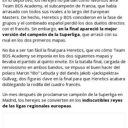
En lo deportivo, los herejes no partían como favoritos ante
Team BDS Academy, el subcampeón de Francia, que había
arrasado con todos sus rivales a lo largo del European
Masters. De hecho, Heretics y BDS coincidieron en la fase de
grupos y el combinado español perdió los dos duelos directos
con el francés. Sin embargo,
en la final apareció la mejor
versión del campeón de la Superliga
, que arrasó con su
rival en los dos primeros mapas.
No iba a ser tan fácil la final para Heretics, que vio cómo Team
BDS Academy se imponía en los dos siguientes mapas y
llevaba el partido al quinto envite. En la batalla final, cargada de
nerviosismo en ambos bandos, se impuso el buen hacer del
polaco Marcin “iBo” Lebuda y del danés Jakob «Jackspektra»
Gullvag, dos figuras clave en la final para que Heretics acabara
doblegando la rodilla del cuadro francés.
Un mes después de proclamarse campeón de la Superliga en
Madrid, los herejes se convierten en los
indiscutibles reyes
de las ligas regionales europeas
.