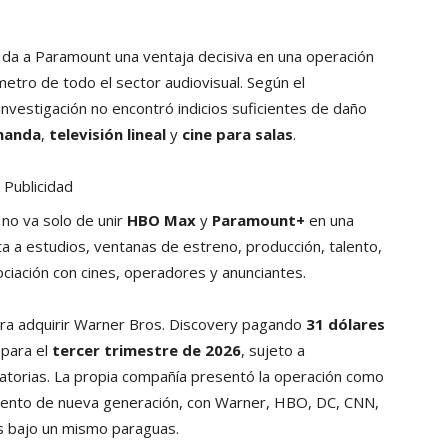
 da a Paramount una ventaja decisiva en una operación
tro de todo el sector audiovisual. Según el
a investigación no encontró indicios suficientes de daño
manda
,
televisión lineal
y
cine para salas
.
Publicidad
 no va solo de unir
HBO Max
y
Paramount+
en una
a a estudios, ventanas de estreno, producción, talento,
ociación con cines, operadores y anunciantes.
ra adquirir Warner Bros. Discovery pagando
31 dólares
 para el
tercer trimestre de 2026
, sujeto a
latorias. La propia compañía presentó la operación como
miento de nueva generación, con Warner, HBO, DC, CNN,
s bajo un mismo paraguas.