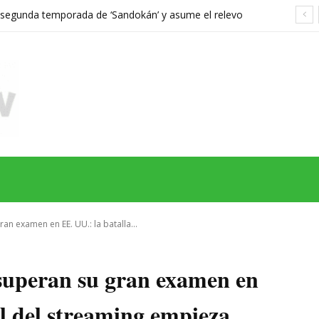
a segunda temporada de ‘Sandokán’ y asume el relevo
gonizada por Can Yaman
MAS
SERIES
CINE
TEATRO
NEGOCIO
REDES
MORE
n examen en EE. UU.: la batalla...
uperan su gran examen en
al del streaming empieza