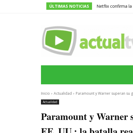
ÚLTIMAS NOTICIAS
Netflix confirma l
de la serie prota
INICIO
ÚLTIMAS NOTICIAS
PROGRA
Inicio
Actualidad
Paramount y Warner superan su gra
Actualidad
Paramount y Warner s
EE. UU.: la batalla re