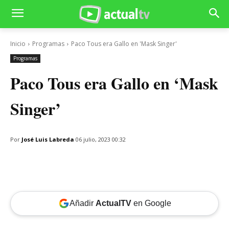
Inicio
Programas
Paco Tous era Gallo en 'Mask Singer'
Programas
Paco Tous era Gallo en ‘Mask
Singer’
Por
José Luis Labreda
06 julio, 2023 00:32
Añadir
ActualTV
en Google