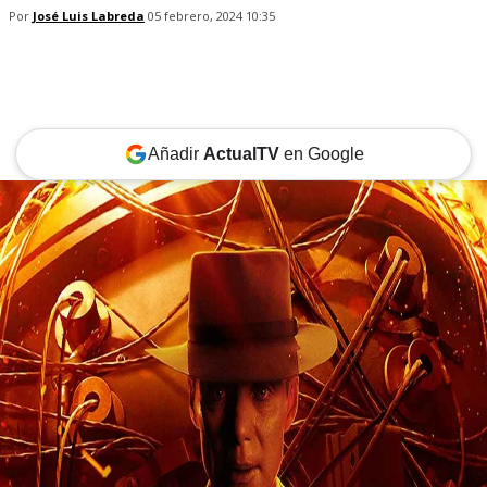
Por
José Luis Labreda
05 febrero, 2024 10:35
Añadir
ActualTV
en Google