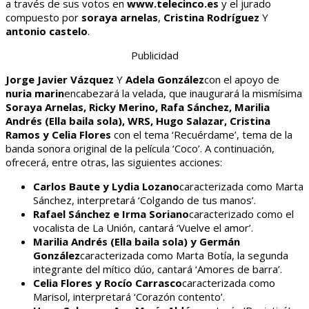
a través de sus votos en
www.telecinco.es
y el jurado
compuesto por
soraya arnelas
,
Cristina Rodríguez
Y
antonio castelo
.
Publicidad
Jorge Javier Vázquez
Y
Adela González
con el apoyo de
nuria marin
encabezará la velada, que inaugurará la mismísima
Soraya Arnelas, Ricky Merino, Rafa Sánchez, Marilia
Andrés (Ella baila sola), WRS, Hugo Salazar, Cristina
Ramos y Celia Flores
con el tema ‘Recuérdame’, tema de la
banda sonora original de la película ‘Coco’. A continuación,
ofrecerá, entre otras, las siguientes acciones:
Carlos Baute y Lydia Lozano
caracterizada como Marta
Sánchez, interpretará ‘Colgando de tus manos’.
Rafael Sánchez e Irma Soriano
caracterizado como el
vocalista de La Unión, cantará ‘Vuelve el amor’.
Marilia Andrés (Ella baila sola) y Germán
González
caracterizada como Marta Botía, la segunda
integrante del mítico dúo, cantará ‘Amores de barra’.
Celia Flores y Rocío Carrasco
caracterizada como
Marisol, interpretará ‘Corazón contento’.