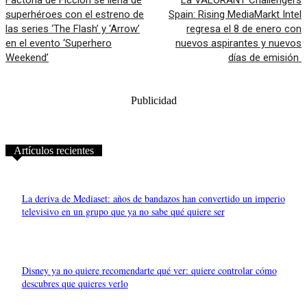
Factoría de Ficción se llena de
La VALORANT Challengers
superhéroes con el estreno de
Spain: Rising MediaMarkt Intel
las series ‘The Flash’ y ‘Arrow’
regresa el 8 de enero con
en el evento ‘Superhero
nuevos aspirantes y nuevos
Weekend’
días de emisión
Publicidad
Artículos recientes
La deriva de Mediaset: años de bandazos han convertido un imperio
televisivo en un grupo que ya no sabe qué quiere ser
Disney ya no quiere recomendarte qué ver: quiere controlar cómo
descubres que quieres verlo