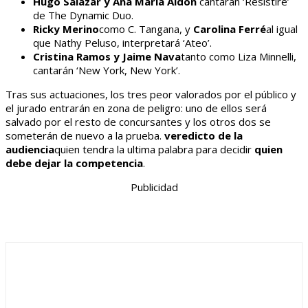
Hugo Salazar y Ana María Aldón
cantarán ‘Resistiré’
de The Dynamic Duo.
Ricky Merino
como C. Tangana, y
Carolina Ferré
al igual
que Nathy Peluso, interpretará ‘Ateo’.
Cristina Ramos y Jaime Nava
tanto como Liza Minnelli,
cantarán ‘New York, New York’.
Tras sus actuaciones, los tres peor valorados por el público y
el jurado entrarán en zona de peligro: uno de ellos será
salvado por el resto de concursantes y los otros dos se
someterán de nuevo a la prueba.
veredicto de la
audiencia
quien tendra la ultima palabra para decidir
quien
debe dejar la competencia
.
Publicidad