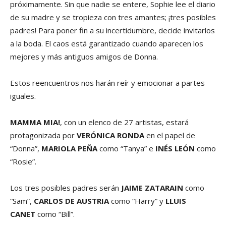
próximamente. Sin que nadie se entere, Sophie lee el diario
de su madre y se tropieza con tres amantes; ¡tres posibles
padres! Para poner fin a su incertidumbre, decide invitarlos
a la boda. El caos está garantizado cuando aparecen los
mejores y más antiguos amigos de Donna.
Estos reencuentros nos harán reír y emocionar a partes
iguales.
MAMMA MIA!
, con un elenco de 27 artistas, estará
protagonizada por
VERÓNICA RONDA
en el papel de
“Donna”,
MARIOLA PEÑA
como “Tanya” e
INÉS LEÓN
como
“Rosie”.
Los tres posibles padres serán
JAIME ZATARAIN
como
“Sam”,
CARLOS DE AUSTRIA
como “Harry” y
LLUIS
CANET
como “Bill”.