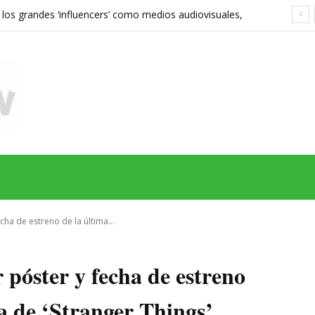
 los grandes ‘influencers’ como medios audiovisuales,
568 euros expone las grietas del sistema
MAS
SERIES
CINE
TEATRO
NEGOCIO
REDES
MORE
echa de estreno de la última...
r póster y fecha de estreno
a de ‘Stranger Things’