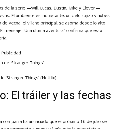
s de la serie —Will, Lucas, Dustin, Mike y Eleven—
kins. El ambiente es inquietante: un cielo rojizo y nubes
 de Vecna, el villano principal, se asoma desde lo alto,
r. El mensaje “Una última aventura” confirma que esta
ria.
Publicidad
 de ‘Stranger Things’
(Netflix)
: El tráiler y las fechas
La compañía ha anunciado que el próximo 16 de julio se
lo que seguramente aumentará aún más la expectativa