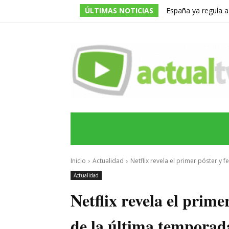
ÚLTIMAS NOTICIAS
España ya regula a
pero una multa de 
INICIO
ÚLTIMAS NOTICIAS
PROGRA
Inicio
Actualidad
Netflix revela el primer póster y f
Actualidad
Netflix revela el prime
de la última temporad