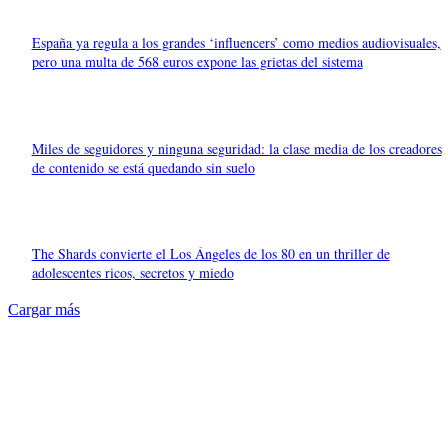
España ya regula a los grandes ‘influencers’ como medios audiovisuales,
pero una multa de 568 euros expone las grietas del sistema
Miles de seguidores y ninguna seguridad: la clase media de los creadores
de contenido se está quedando sin suelo
The Shards convierte el Los Ángeles de los 80 en un thriller de
adolescentes ricos, secretos y miedo
Cargar más