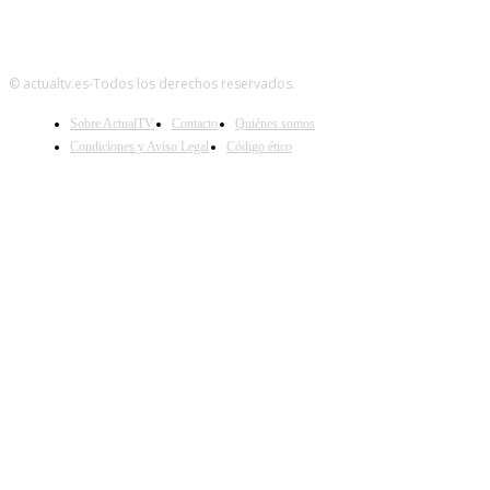
© actualtv.es-Todos los derechos reservados.
Sobre ActualTV
Contacto
Quiénes somos
Condiciones y Aviso Legal
Código ético