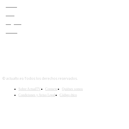
Redes
Cine
Negocio
Teatro
© actualtv.es-Todos los derechos reservados.
Sobre ActualTV
Contacto
Quiénes somos
Condiciones y Aviso Legal
Código ético