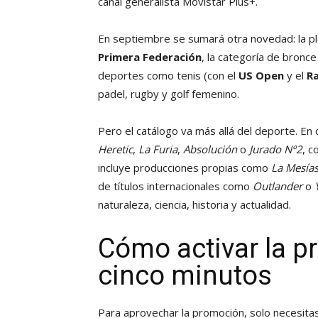
canal generalista Movistar Plus+.
En septiembre se sumará otra novedad: la p
Primera Federación
, la categoría de bronce
deportes como tenis (con el
US Open
y el
R
padel, rugby y golf femenino.
Pero el catálogo va más allá del deporte. E
Heretic
,
La Furia
,
Absolución
o
Jurado Nº2
, c
incluye producciones propias como
La Mesía
de títulos internacionales como
Outlander
o
naturaleza, ciencia, historia y actualidad.
Cómo activar la 
cinco minutos
Para aprovechar la promoción, solo necesita