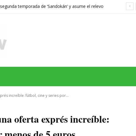
a segunda temporada de ‘Sandokán’ y asume el relevo
gonizada por Can Yaman
MAS
SERIES
CINE
TEATRO
NEGOCIO
REDES
MORE
rés increíble: fútbol, cine y series por...
na oferta exprés increíble:
or menos de 5 euros