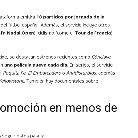
lataforma emitirá
10 partidos por jornada de la
 del fútbol español. Además, el servicio incluye otros
afa Nadal Open
), ciclismo (como el
Tour de Francia
),
n cine, se destacan estrenos recientes como
Cónclave
,
on
una película nueva cada día
. En series, el servicio
s
,
Poquita Fe
,
El Embarcadero
o
Antidisturbios
, además
Yellowstone
. También hay documentales sobre
promoción en menos de
s seguir estos pasos: