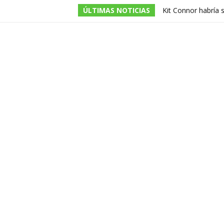
ÚLTIMAS NOTICIAS
Kit Connor habría 
dirigida por Jake Sc