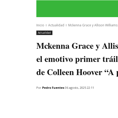
INICIO
ÚLTIMAS NOTICIAS
PROGRA
Inicio
Actualidad
Mckenna Grace y Allison Williams 
Actualidad
Mckenna Grace y Alli
el emotivo primer trái
de Colleen Hoover “A p
Por
Pedro Fuentes
06 agosto, 2025 22:11