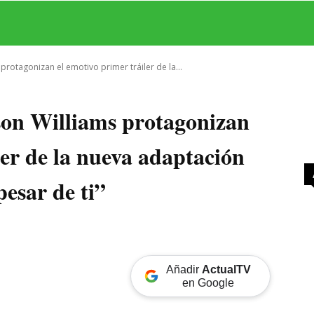
MAS
SERIES
CINE
TEATRO
NEGOCIO
REDES
MORE
protagonizan el emotivo primer tráiler de la...
son Williams protagonizan
ler de la nueva adaptación
esar de ti”
Añadir
ActualTV
en Google