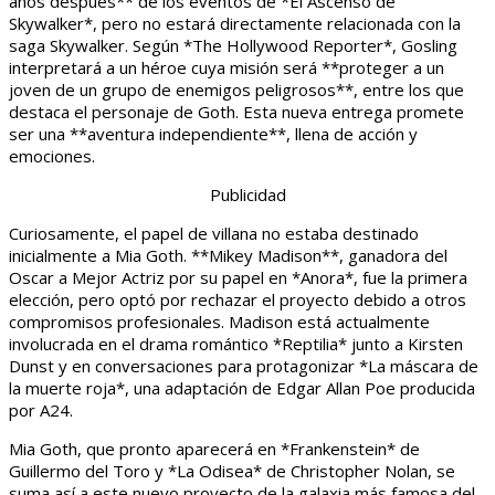
años después** de los eventos de *El Ascenso de
Skywalker*, pero no estará directamente relacionada con la
saga Skywalker. Según *The Hollywood Reporter*, Gosling
interpretará a un héroe cuya misión será **proteger a un
joven de un grupo de enemigos peligrosos**, entre los que
destaca el personaje de Goth. Esta nueva entrega promete
ser una **aventura independiente**, llena de acción y
emociones.
Publicidad
Curiosamente, el papel de villana no estaba destinado
inicialmente a Mia Goth. **Mikey Madison**, ganadora del
Oscar a Mejor Actriz por su papel en *Anora*, fue la primera
elección, pero optó por rechazar el proyecto debido a otros
compromisos profesionales. Madison está actualmente
involucrada en el drama romántico *Reptilia* junto a Kirsten
Dunst y en conversaciones para protagonizar *La máscara de
la muerte roja*, una adaptación de Edgar Allan Poe producida
por A24.
Mia Goth, que pronto aparecerá en *Frankenstein* de
Guillermo del Toro y *La Odisea* de Christopher Nolan, se
suma así a este nuevo proyecto de la galaxia más famosa del