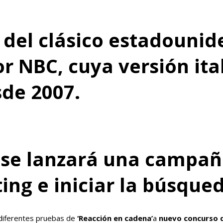
del clásico estadounide
r NBC, cuya versión ita
sde 2007.
 se lanzará una campaña
ting e iniciar la búsque
 diferentes pruebas de
‘Reacción en cadena’
a
nuevo concurso d