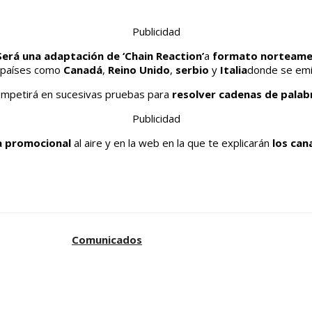
Publicidad
Será una adaptación de ‘Chain Reaction’
a
formato norteame
n países como
Canadá
,
Reino
Unido
,
serbio
y
Italia
donde se emi
mpetirá en sucesivas pruebas para
resolver cadenas de palab
Publicidad
a promocional
al aire y en la web en la que te explicarán
los can
Comunicados