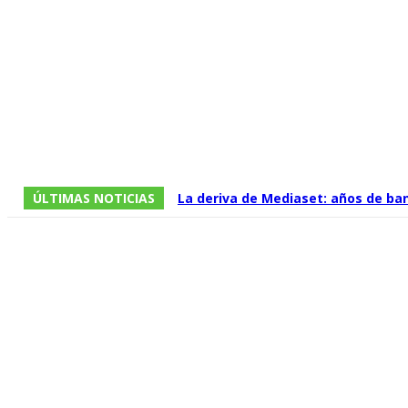
ÚLTIMAS NOTICIAS
La deriva de Mediaset: años de ba
imperio televisivo en un grupo que