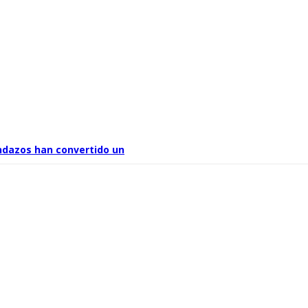
ndazos han convertido un
 ya no sabe qué quiere ser