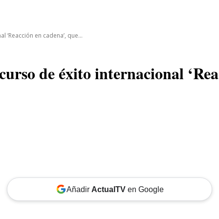
CINE
TEATRO
NEGOCIO
REDES
MORE
l ‘Reacción en cadena’, que...
urso de éxito internacional ‘Rea
Añadir
ActualTV
en Google