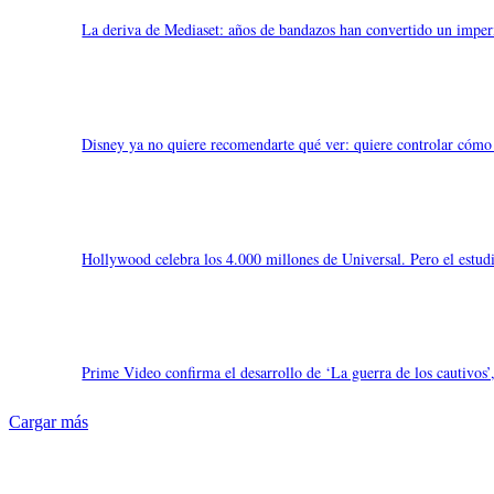
La deriva de Mediaset: años de bandazos han convertido un imperi
Disney ya no quiere recomendarte qué ver: quiere controlar cómo 
Hollywood celebra los 4.000 millones de Universal. Pero el estud
Prime Video confirma el desarrollo de ‘La guerra de los cautivos’,
Cargar más