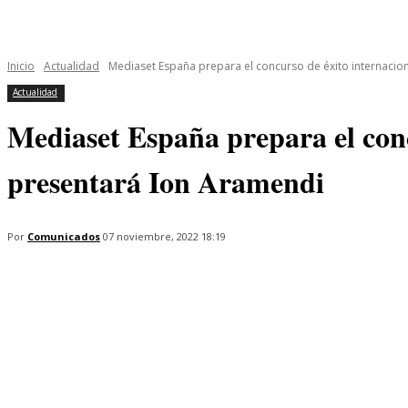
INICIO
ÚLTIMAS NOTICIAS
PROGRAMAS
SERIES
Inicio
Actualidad
Mediaset España prepara el concurso de éxito internaciona
Actualidad
Mediaset España prepara el conc
presentará Ion Aramendi
Por
Comunicados
07 noviembre, 2022 18:19