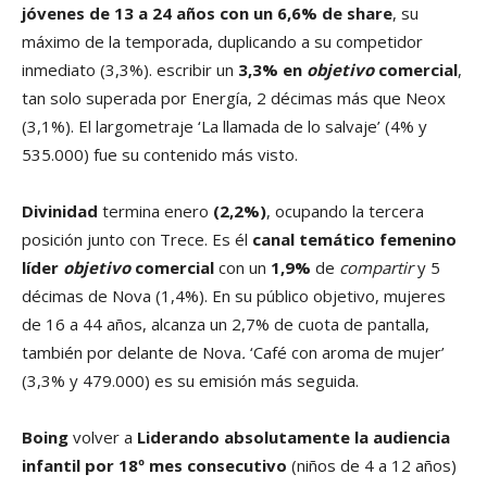
jóvenes de 13 a 24 años con un 6,6% de share
, su
máximo de la temporada, duplicando a su competidor
inmediato (3,3%). escribir un
3,3% en
objetivo
comercial
,
tan solo superada por Energía, 2 décimas más que Neox
(3,1%). El largometraje ‘La llamada de lo salvaje’ (4% y
535.000) fue su contenido más visto.
Divinidad
termina enero
(2,2%)
, ocupando la tercera
posición junto con Trece. Es él
canal temático femenino
líder
objetivo
comercial
con un
1,9%
de
compartir
y 5
décimas de Nova (1,4%). En su público objetivo, mujeres
de 16 a 44 años, alcanza un 2,7% de cuota de pantalla,
también por delante de Nova
.
‘Café con aroma de mujer’
(3,3% y 479.000) es su emisión más seguida.
Boing
volver a
Liderando absolutamente la audiencia
infantil por 18º mes consecutivo
(niños de 4 a 12 años)