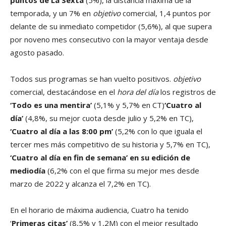
puntos de La Sexta
(5%), la distancia máxima de la
temporada, y un 7% en
objetivo
comercial, 1,4 puntos por
delante de su inmediato competidor (5,6%), al que supera
por noveno mes consecutivo con la mayor ventaja desde
agosto pasado.
Todos sus programas se han vuelto positivos.
objetivo
comercial, destacándose en el
hora del día
los registros de
‘Todo es una mentira’
(5,1% y 5,7% en CT)
‘Cuatro al
día’
(4,8%, su mejor cuota desde julio y 5,2% en TC),
‘Cuatro al día a las 8:00 pm’
(5,2% con lo que iguala el
tercer mes más competitivo de su historia y 5,7% en TC),
‘Cuatro al día en fin de semana’ en su edición de
mediodía
(6,2% con el que firma su mejor mes desde
marzo de 2022 y alcanza el 7,2% en TC).
En el horario de máxima audiencia, Cuatro ha tenido
‘
Primeras citas’
(8,5% y 1,2M) con el mejor resultado