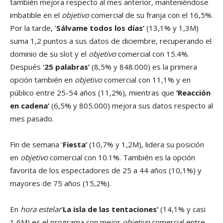
también mejora respecto al mes anterior, manteniéndose
imbatible en el
objetivo
comercial de su franja con el 16,5%.
Por la tarde, ‘
Sálvame todos los días’
(13,1% y 1,3M)
suma 1,2 puntos a sus datos de diciembre, recuperando el
dominio de su slot y el
objetivo
comercial con 15.4%.
Después ‘
25 palabras’
(8,5% y 848.000) es la primera
opción también en
objetivo
comercial con 11,1% y en
público entre 25-54 años (11,2%), mientras que
‘Reacción
en cadena’
(6,5% y 805.000) mejora sus datos respecto al
mes pasado.
Fin de semana ‘
Fiesta’
(10,7% y 1,2M), lidera su posición
en
objetivo
comercial con 10.1%. También es la opción
favorita de los espectadores de 25 a 44 años (10,1%) y
mayores de 75 años (15,2%).
En
hora estelar
‘
La isla de las tentaciones’
(14,1% y casi
1,6M) es el programa con mejor
objetivo
comercial entre